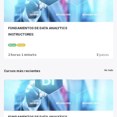
FUNDAMENTOS DE DATA ANALYTICS
INSTRUCTORES:
Básico
Prueba
2 horas 1 minuto
3
pasos
Ing. Paulina Bolaños
Ver todo
Cursos más recientes
Estudios de Tercer Nivel: Ingeniería en Electrónica y Computación
Estudios de Cuarto Nivel: Máster Universitario en Estadística Aplicada, Magister en
Sistemas de Control y Automatización Industrial
Especialización: PHD(c) Programa de Doctorado en Estadística Multivariante Aplicada
Experiencia: Docente investigador del grupo de Inteligencia de Negocios y Ciencia de Datos
(Bi-DATA)
FUNDAMENTOS DE DATA ANALYTICS