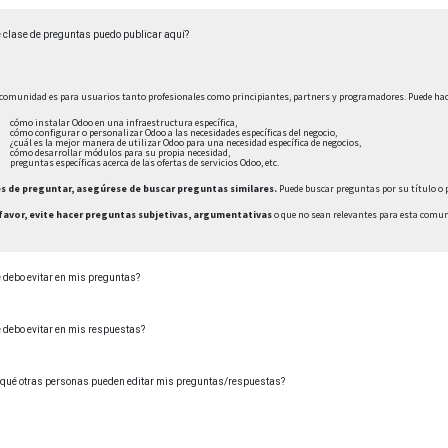
 clase de preguntas puedo publicar aquí?
comunidad es para usuarios tanto profesionales como principiantes, partners y programadores. Puede hac
cómo instalar Odoo en una infraestructura específica,
cómo configurar o personalizar Odoo a las necesidades específicas del negocio,
¿cuál es la mejor manera de utilizar Odoo para una necesidad específica de negocios,
cómo desarrollar módulos para su propia necesidad,
preguntas específicas acerca de las ofertas de servicios Odoo, etc.
s de preguntar, asegúrese de buscar preguntas similares.
Puede buscar preguntas por su título o 
favor, evite hacer preguntas subjetivas, argumentativas
o que no sean relevantes para esta comun
 debo evitar en mis preguntas?
 debo evitar en mis respuestas?
 qué otras personas pueden editar mis preguntas/respuestas?