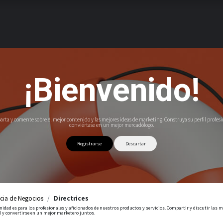
Inicio
Noticias
Proyectos
Resultados
Acerca de
¡Bienvenido!
rta y comente sobre el mejor contenido y las mejores ideas de marketing. Construya su perfil profesi
conviértase en un mejor mercadólogo.
Registrarse
Descartar
ncia de Negocios
Directrices
idad es para los profesionales y aficionados de nuestros productos y servicios. Compartir y discutir las m
l y convertirse en un mejor marketero juntos.