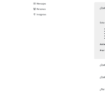
Mensajes
¿Qué
Personas
Insignias
Esta 
Ante
Por 
¿Qué
¿Qué
¿Por