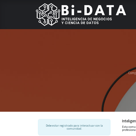
Compa
Intelige
Debe estar registrado para interactuar con la
Esta comun
comunidad.
profesiona