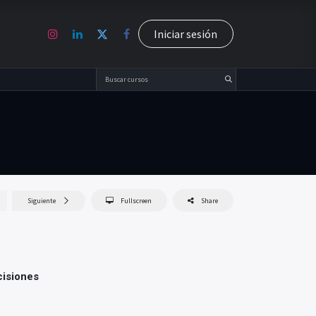
Capacítate
Contáctenos
Iniciar sesión
Siguiente
Fullscreen
Share
cisiones