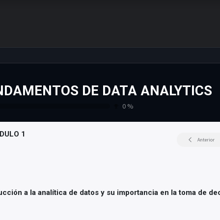
Inicio
Noticias
Proyectos
Resultados
Acerca de
NDAMENTOS DE DATA ANALYTICS
0
%
DULO 1
Anterior
ucción a la analítica de datos y su importancia en la toma de de